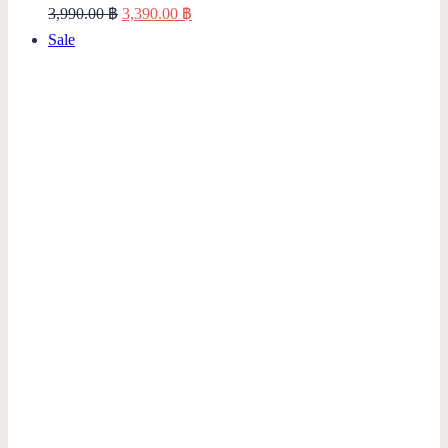
Original
Current
3,990.00
฿
3,390.00
฿
Product
price
price
Sale
on
was:
is:
sale
3,990.00 ฿.
3,390.00 ฿.