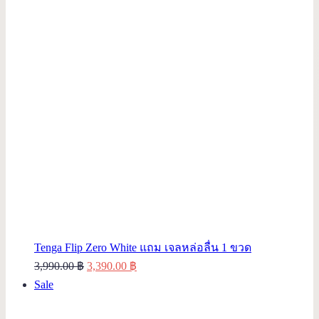
Tenga Flip Zero White แถม เจลหล่อลื่น 1 ขวด
Original
Current
3,990.00
฿
3,390.00
฿
Product
price
price
Sale
on
was:
is: