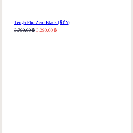
Tenga Flip Zero Black (สีดำ)
Original
Current
3,790.00
฿
3,290.00
฿
price
price
was:
is:
3,790.00 ฿.
3,290.00 ฿.