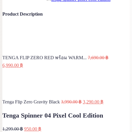
Product Description
TENGA FLIP ZERO RED พร้อม WARM...
7,690.00
฿
Original
Current
6,990.00
฿
price
price
was:
is:
7,690.00 ฿.
6,990.00 ฿.
Original
Current
Tenga Flip Zero Gravity Black
3,990.00
฿
3,290.00
฿
price
price
Tenga Spinner 04 Pixel Cool Edition
was:
is:
3,990.00 ฿.
3,290.00 ฿.
Original
Current
1,299.00
฿
950.00
฿