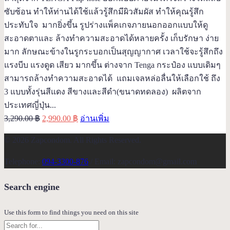
ซับซ้อน ทำให้ท่านได้ใช้แล้วรู้สึกมีผิวสัมผัส ทำให้คุณรู้สึก
ประทับใจ มากยิ่งขึ้น รูปร่างแพ็คเกจภายนอกออกแบบให้ดู
สะอาดตาและ ล้างทำความสะอาดได้หลายครั้ง เก็บรักษา ง่าย
มาก ลักษณะข้างในรูกระบอกเป็นสุญญากาศ เวลาใช้จะรู้สึกถึง
แรงบีบ แรงดูด เสียว มากขึ้น ต่างจาก Tenga กระป๋อง แบบเดิมๆ
สามารถล้างทำความสะอาดได้ แถมเจลหล่อลื่นให้เลือกใช้ ถึง
3 แบบทั้งรุ่นสีแดง สีขางและสีดำ(ขนาดทดลอง) ผลิตจาก
ประเทศญี่ปุ่น...
Original
Current
3,290.00
฿
2,990.00
฿
อ่านเพิ่ม
price
price
© 2026 Zapcondom. All Rights Reserved.
was:
is:
3,290.00 ฿.
2,990.00 ฿.
Telephone:
094-3300-876
/ Email: zapcondom@gmail.com
Search engine
Use this form to find things you need on this site