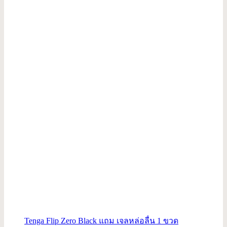
sale
3,990.00 ฿.
3,390.00 ฿.
Tenga Flip Zero Black แถม เจลหล่อลื่น 1 ขวด