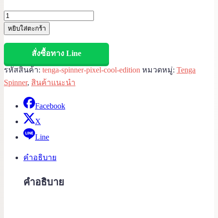
price
price
Tenga
was:
is:
Spinner
หยิบใส่ตะกร้า
1,299.00 ฿.
950.00 ฿.
04
Pixel
สั่งซื้อทาง Line
Cool
รหัสสินค้า:
tenga-spinner-pixel-cool-edition
หมวดหมู่:
Tenga
Edition
Spinner
,
สินค้าแนะนำ
quantity
Facebook
X
Line
คำอธิบาย
คำอธิบาย