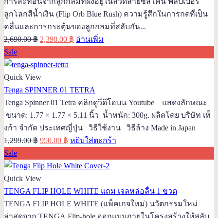
การสะท้อนจากลูกกลมที่ฝังอยู่ในลวดลายซิลิโคน ฟลิปเปอร์
ลูกโลกสีน้ำเงิน (Flip Orb Blue Rush) ความรู้สึกในการกดที่เป็น
คลื่นและการกระตุ้นของลูกกลมที่สลับกัน...
Original
Current
2,690.00
฿
2,390.00
฿
อ่านเพิ่ม
price
price
Sale
was:
is:
2,690.00 ฿.
2,390.00 ฿.
Quick View
Tenga SPINNER 01 TETRA
Tenga Spinner 01 Tetra คลิกดูวีดีโอบน Youtube แสดงลักษณะ
ขนาด: 1.77 × 1.77 × 5.11 นิ้ว น้ำหนัก: 300g. ผลิตโดย บริษัท เท็
งก้า จำกัด ประเทศญี่ปุ่น วิธีใช้งาน วิธีล้าง Made in Japan
Original
Current
1,299.00
฿
950.00
฿
หยิบใส่ตะกร้า
price
price
Sale
was:
is:
1,299.00 ฿.
950.00 ฿.
Quick View
TENGA FLIP HOLE WHITE แถม เจลหล่อลื่น 1 ขวด
TENGA FLIP HOLE WHITE (แพ็คเกจใหม่) นวัตกรรมใหม่
ล่าสุดจาก TENGA Flip-hole ออกแบบภายในโครงสร้างให้สลับ