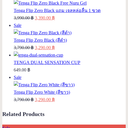
on
was:
is:
sale
3,990.00 ฿.
3,390.00 ฿.
Tenga Flip Zero Black แถม เจลหล่อลื่น 1 ขวด
Original
Current
3,990.00
฿
3,390.00
฿
Product
price
price
Sale
on
was:
is:
sale
3,990.00 ฿.
3,390.00 ฿.
Tenga Flip Zero Black (สีดำ)
Original
Current
3,790.00
฿
3,290.00
฿
price
price
was:
is:
TENGA DUAL SENSATION CUP
3,790.00 ฿.
3,290.00 ฿.
649.00
฿
Product
Sale
on
sale
Tenga Flip Zero White (สีขาว)
Original
Current
3,790.00
฿
3,290.00
฿
price
price
Related Products
was:
is:
3,790.00 ฿.
3,290.00 ฿.