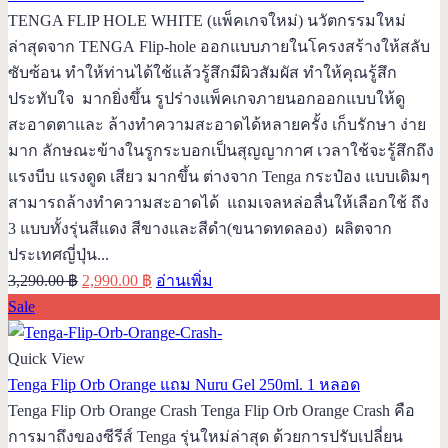
TENGA FLIP HOLE WHITE (แพ็คเกจใหม่) นวัตกรรมใหม่
ล่าสุดจาก TENGA Flip-hole ออกแบบภายในโครงสร้างให้สลับ
ซับซ้อน ทำให้ท่านได้ใช้แล้วรู้สึกมีผิวสัมผัส ทำให้คุณรู้สึก
ประทับใจ มากยิ่งขึ้น รูปร่างแพ็คเกจภายนอกออกแบบให้ดู
สะอาดตาและ ล้างทำความสะอาดได้หลายครั้ง เก็บรักษา ง่าย
มาก ลักษณะข้างในรูกระบอกเป็นสุญญากาศ เวลาใช้จะรู้สึกถึง
แรงบีบ แรงดูด เสียว มากขึ้น ต่างจาก Tenga กระป๋อง แบบเดิมๆ
สามารถล้างทำความสะอาดได้ แถมเจลหล่อลื่นให้เลือกใช้ ถึง
3 แบบทั้งรุ่นสีแดง สีขางและสีดำ(ขนาดทดลอง) ผลิตจาก
ประเทศญี่ปุ่น...
Original
Current
3,290.00
฿
2,990.00
฿
อ่านเพิ่ม
price
price
Sale
was:
is:
3,290.00 ฿.
2,990.00 ฿.
Quick View
Tenga Flip Orb Orange แถม Nuru Gel 250ml. 1 หลอด
Tenga Flip Orb Orange Crash Tenga Flip Orb Orange Crash คือ
การมาถึงของซีรีส์ Tenga รุ่นใหม่ล่าสุด ด้วยการปรับเปลี่ยน