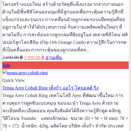
โครงสร้างแบบใหม่ สร้างด้วยวัสดุที่แข็งแรงมากจากภายนอก
ด้านในมีชั้นซิลิโคนอ่อนนุ่มที่มีลูกบอลเพื่อกระตุ้นความรู้สึกที่
แข็งแกร่งและรุนแรง การเคลื่อนย้ายลูกกลมๆแบบยืดหยุ่นที่ห่อ
อยู่ภายใน ทำให้ได้ประสบการณ์ กับความเพลิดเพลินใหม่ๆ ที่
คาดไม่ถึง การสะท้อนจากลูกกลมที่ฝังอยู่ในลวดลายซิลิโคน ฟลิ
ปเปอร์ลูกโลกสีส้ม (Flip Orb Orange Crash) ความรู้สึกในการกด
ที่เป็นคลื่นและการกระตุ้นของลูกกลมที่สล...
Original
Current
2,690.00
฿
1,990.00
฿
อ่านเพิ่ม
price
price
Sale
was:
is:
2,690.00 ฿.
1,990.00 ฿.
Quick View
Tenga Aero Cobalt Ring เท็งก้า แอโร่ โคบอลต์ ริง
Tenga Aero Cobalt Ring เทคโนโลยี Aero ที่พัฒนาขึ้นใหม่ การ
ควบคุมการดูดซับแบบหมุน ขอแนะนำ Tenga Aero ด้วยราย
ละเอียดที่ละเอียดอ่อน คุณจึงสัมผัสได้ถึงความรู้สึกดูด คลิกดู
วีดีโอบน Youtube แสดงลักษณะ ขนาด: (D × W × H mm): 78 ×
78 × 172 น้ำหนัก: 420g. ผลิตโดย บริษัท เท็งก้า จำกัด ประเทศ