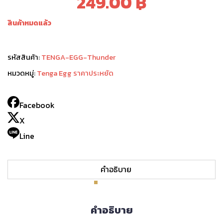
Original
Current
249.00
฿
price
price
สินค้าหมดแล้ว
was:
is:
299.00 ฿.
249.00 ฿.
รหัสสินค้า:
TENGA-EGG-Thunder
หมวดหมู่:
Tenga Egg ราคาประหยัด
Facebook
X
Line
คำอธิบาย
คำอธิบาย