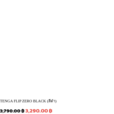
TENGA FLIP ZERO BLACK (สีดำ)
Original
Current
3,290.00
฿
3,790.00
฿