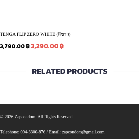
TENGA FLIP ZERO WHITE (สีขาว)
Original
Current
3,290.00
฿
3,790.00
฿
price
price
was:
is:
3,790.00 ฿.
3,290.00 ฿.
RELATED PRODUCTS
© 2026 Zapcondom. All Rights Reserved.
Telephone:
094-3300-876
/ Email: zapcondom@gmail.com