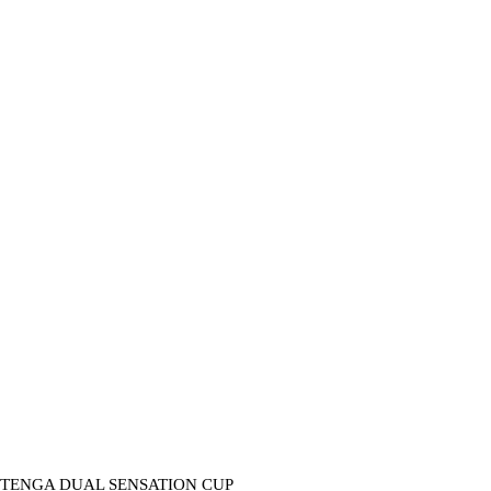
price
price
was:
is:
3,790.00 ฿.
3,290.00 ฿.
TENGA DUAL SENSATION CUP