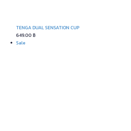
TENGA DUAL SENSATION CUP
649.00
฿
Product
Sale
on
sale