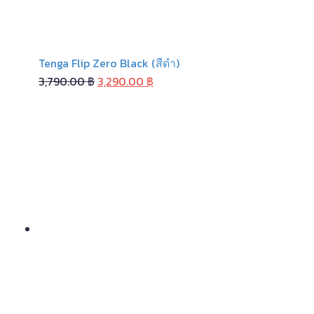
Tenga Flip Zero Black (สีดำ)
Original
Current
3,790.00
฿
3,290.00
฿
price
price
was:
is:
3,790.00 ฿.
3,290.00 ฿.