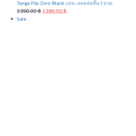
Tenga Flip Zero Black แถม เจลหล่อลื่น 1 ขวด
Original
Current
3,990.00
฿
3,390.00
฿
Product
price
price
Sale
on
was:
is:
sale
3,990.00 ฿.
3,390.00 ฿.