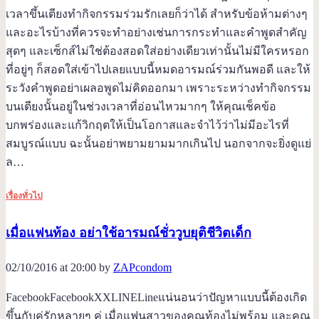
เวลาขึ้นเตียงทำกิจกรรมร่วมรักเลยก็ว่าได้ สำหรับข้อห้ามต่างๆ
และอะไรบ้างที่ควรจะทำอย่างเช่นการกระทำและคำพูดสำคัญ
สุดๆ และเซ็กส์ไม่ใช่ต้องสอดใส่อย่างเดียวเท่านั้นไม่มีใครหรอก
ที่อยู่ๆ ก็สอดใส่เข้าไปเลยแบบนี้หมดอารมณ์ร่วมกันพอดี และให้
ระวังคำพูดอย่าเผลอพูดไม่คิดออกมา เพราะระหว่างทำกิจกรรม
บนเตียงนั้นอยู่ในช่วงเวลาที่อ่อนไหวมากๆ ให้คุณเช็คข้อ
บกพร่องและแก้วิกฤตให้เป็นโอกาสและจำไว้ว่าไม่มีอะไรที่
สมบูรณ์แบบ ฉะนั้นอย่าพยามยามมากเกินไป นอกจากจะยิ่งดูแย่
ล…
เรื่องทั่วไป
เมื่อแฟนท้อง อย่าใช้อารมณ์ชั่ววูบยุติชีวิตเด็ก
02/10/2016 at 20:00 by
ZAPcondom
FacebookFacebookXXLINELineแน่นอนว่าปัญหาแบบนี้ต้องเกิด
ขึ้นกับคู่รักหลายๆ คู่ เมื่อแฟนสาวของคุณท้องไม่พร้อม และคุณ