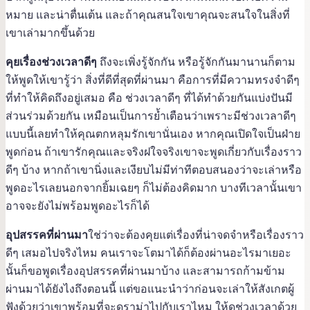
หมาย และน่าตื่นเต้น และถ้าคุณสนใจเขาคุณจะสนใจในสิ่งที่
เขาเล่ามากขึ้นด้วย
คุยเรื่องช่วงเวลาดีๆ
ถึงจะเพิ่งรู้จักกัน หรือรู้จักกันมานานก็ตาม
ให้พูดให้เขารู้ว่า สิ่งที่ดีที่สุดที่ผ่านมา คือการที่มีความทรงจำดีๆ
ที่ทำให้คิดถึงอยู่เสมอ คือ ช่วงเวลาดีๆ ที่ได้ทำด้วยกันแบ่งปันมี
ส่วนร่วมด้วยกัน เหมือนเป็นการย้ำเตือนว่าเพราะมีช่วงเวลาดีๆ
แบบนี้เลยทำให้คุณตกหลุมรักเขานั่นเอง หากคุณเปิดใจเป็นฝ่าย
พูดก่อน ถ้าเขารักคุณและจริงฝใจจริงเขาจะพูดเกี่ยวกับเรื่องราว
ดีๆ บ้าง หากถ้าเขานิ่งและเงียบไม่มีท่าทีตอบสนองว่าจะเล่าหรือ
พูดอะไรเลยนอกจากยิ้มเฉยๆ ก็ไม่ต้องคิดมาก บางทีเวลานั้นเขา
อาจจะยังไม่พร้อมพูดอะไรก็ได้
อุปสรรคที่ผ่านมา
ใช่ว่าจะต้องคุยแต่เรื่องที่น่าจดจำหรือเรื่องราว
ดีๆ เสมอไปจริงไหม คนเราจะโตมาได้ก็ต้องผ่านอะไรมาเยอะ
นั้นก็ขอพูดเรื่องอุปสรรคที่ผ่านมาบ้าง และสามารถก้ามข้าม
ผ่านมาได้ยังไงถึงตอนนี้ แต่ขอแนะนำว่าก่อนจะเล่าให้สังเกตผู้
ฟังด้วยว่าเขาพร้อมที่จะดราม่าไปกับเราไหม ให้ดูช่วงเวลาด้วย