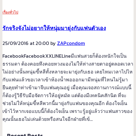
เรื่องทั่วไป
รักจริงจังไม่อยากให้หนุ่มมายุ่งกับแฟนตัวเอง
25/09/2016 at 20:00 by
ZAPcondom
FacebookFacebookXXLINELineมีแฟนสวยก็ต้องหนักใจเป็น
ธรรมดา ต้องคอยหึงคอยหวงมองไม่ให้ห่างสายตาอยู่ตลอดเวลา
ไม่อย่างนั้นหนุ่มขี้หลีทั้งหลายจะมายุ่งกับเธอ เคยไหมเวลาไปไห
กับแฟนแล้วขอเวลาเข้าห้องน้ำพอออกมามีหนุ่มที่ไหนไม่รู้มา
ยืนคุยทำท่าเข้ามาจีบแฟนคุณอยู่ เมื่อคุณเจอสถานการณ์แบบนี้
ก็ต้องรู้วิธีรับมือจัดการให้อยู่หมัด แต่ต้องมีเทคนิคสักนิด ที่จะ
ช่วยไม่ให้หนุ่มขี้หลีพวกนี้มายุ่งกับแฟนของคุณอีก ต้องใจเย็น
เข้าไว้หากเจอแบบนี้ก็ต้องใจเย็น เพราะรู้อยู่แล้วว่าแฟนสาวของ
คุณนั้นเธอไม่เล่นด้วยหรือสนใจอีกฝ่ายที่เข้…
Recent Posts