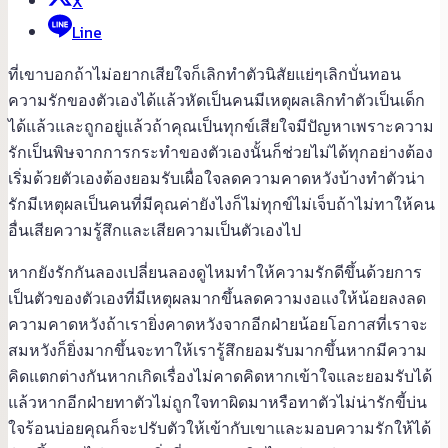
X
Line
ที่เขาบอกถ้าไม่อยากเสียใจก็เลิกทำตัวนิสัยแย่ๆเลิกบั่นทอน
ความรักของตัวเองได้แล้วหัดเป็นคนมีเหตุผลเลิกทำตัวเป็นเด็ก
ได้แล้วและถูกอยู่แล้วถ้าคุณเป็นทุกข์เสียใจมีปัญหาเพราะความ
รักเป็นพิษจากการกระทำของตัวเองนั้นก็ช่วยไม่ได้ทุกอย่างต้อง
เริ่มด้วยตัวเองต้องยอมรับเผื่อใจลดความคาดหวังบ้างทำตัวน่า
รักมีเหตุผลเป็นคนที่มีคุณค่ายังไงก็ไม่ทุกข์ไม่เจ็บถ้าไม่ทาให้คน
อื่นเสียความรู้สึกและเสียความเป็นตัวเองไป
หากยังรักกันลองเปลี่ยนลองดูไหมทำให้ความรักดีขึ้นด้วยการ
เป็นตัวของตัวเองที่มีเหตุผลมากขึ้นลดความงอแงให้น้อยลงลด
ความคาดหวังถ้าเรายิ่งคาดหวังจากอีกฝ่ายน้อยโอกาสที่เราจะ
สมหวังก็ยิ่งมากขึ้นจะทาให้เรารู้สึกยอมรับมากขึ้นหากมีความ
คิดแตกต่างกันหากเกิดเรื่องไม่คาดคิดหากเข้าใจและยอมรับได้
แล้วหากอีกฝ่ายทาตัวไม่ถูกใจทาผิดมาหรือทาตัวไม่น่ารักขี้บ่น
ใจร้อนบ่อยคุณก็จะปรับตัวให้เข้ากับเขาและมอบความรักให้ได้