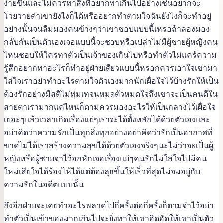
ง่ายขึ้นและไม่ควรทาสิ่งที่อยากทาเกินไปอย่างเช่นอยากจะ
โวยวายด่าเขายังไงก็ได้หรืออยากทำตามใจฉันยังไงก็จะทำอยู่
อย่างนั้นจนลืมมองคนข้างๆว่าเขาชอบแบบนี้เหรอถ้าลองมอง
กลับกันเป็นตัวเองเจอแบบนี้จะชอบหรือเปล่าไม่มีผู้ชายผู้หญิงคน
ไหนชอบให้ใครทาตัวเป็นเจ้าของเกินไปหรือทำตัวไม่แคร์ความ
รู้สึกอยากทาอะไรก็ทำอยู่ฝ่ายเดียวแบบนี้หรอกควรเอาใจเขามา
ใส่ใจเราอย่าทำอะไรตามใจตัวเองมากนักเผื่อใจไว้บ้างรักให้เป็น
ต้องรักอย่างมีสติไม่ทุ่มเทจนหมดตัวหมดใจถึงเขาจะเป็นคนดีใน
สายตาเรามากแค่ไหนก็ตามควรมองอะไรให้เป็นกลางไว้เผื่อใจ
เยอะๆแล้วเวลาเกิดเรื่องแย่ๆเราจะได้ตั้งหลักได้ด้วยตัวเองและ
อย่าคิดว่าความรักเป็นทุกสิ่งทุกอย่างอย่าคิดว่ารักเป็นอากาศที่
ขาดไม่ได้เราสร้างความสุขได้ด้วยตัวเองจริงๆนะไม่ว่าจะเป็นผู้
หญิงหรือผู้ชายจาไว้อกหักเจอเรื่องแย่ๆคนรักไม่ใส่ใจไปมีคน
ใหม่เสียใจได้ร้องไห้ได้แต่ต้องลุกขึ้นให้เร็วที่สุดไม่จมอยู่กับ
ความรักในอดีตแบบนั้น
ถึงอีกฝ่ายจะเคยทำอะไรพลาดไปกี่ครั้งต่อกี่ครั้งก็ตามจำไว้อย่า
ทำตัวเป็นเข้าของมากเกินไปจะยิ่งทาให้เขาอึดอัดให้เขาเป็นตัว