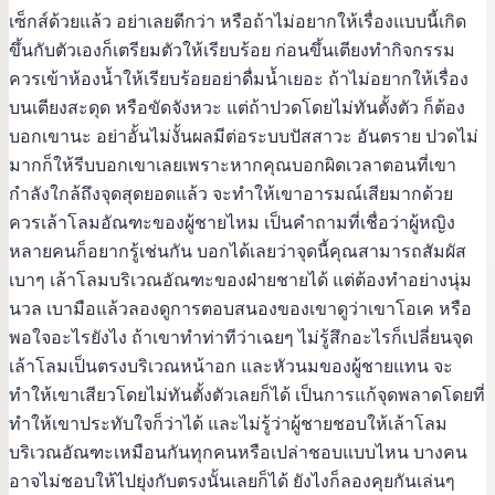
เซ็กส์ด้วยแล้ว อย่าเลยดีกว่า หรือถ้าไม่อยากให้เรื่องแบบนี้เกิด
ขึ้นกับตัวเองก็เตรียมตัวให้เรียบร้อย ก่อนขึ้นเตียงทำกิจกรรม
ควรเข้าห้องน้ำให้เรียบร้อยอย่าดื่มน้ำเยอะ ถ้าไม่อยากให้เรื่อง
บนเตียงสะดุด หรือขัดจังหวะ แต่ถ้าปวดโดยไม่ทันตั้งตัว ก็ต้อง
บอกเขานะ อย่าอั้นไม่งั้นผลมีต่อระบบปัสสาวะ อันตราย ปวดไม่
มากก็ให้รีบบอกเขาเลยเพราะหากคุณบอกผิดเวลาตอนที่เขา
กำลังใกล้ถึงจุดสุดยอดแล้ว จะทำให้เขาอารมณ์เสียมากด้วย
ควรเล้าโลมอัณฑะของผู้ชายไหม เป็นคำถามที่เชื่อว่าผู้หญิง
หลายคนก็อยากรู้เช่นกัน บอกได้เลยว่าจุดนี้คุณสามารถสัมผัส
เบาๆ เล้าโลมบริเวณอัณฑะของฝ่ายชายได้ แต่ต้องทำอย่างนุ่ม
นวล เบามือแล้วลองดูการตอบสนองของเขาดูว่าเขาโอเค หรือ
พอใจอะไรยังไง ถ้าเขาทำท่าทีว่าเฉยๆ ไม่รู้สึกอะไรก็เปลี่ยนจุด
เล้าโลมเป็นตรงบริเวณหน้าอก และหัวนมของผู้ชายแทน จะ
ทำให้เขาเสียวโดยไม่ทันตั้งตัวเลยก็ได้ เป็นการแก้จุดพลาดโดยที่
ทำให้เขาประทับใจก็ว่าได้ และไม่รู้ว่าผู้ชายชอบให้เล้าโลม
บริเวณอัณฑะเหมือนกันทุกคนหรือเปล่าชอบแบบไหน บางคน
อาจไม่ชอบให้ไปยุ่งกับตรงนั้นเลยก็ได้ ยังไงก็ลองคุยกันเล่นๆ