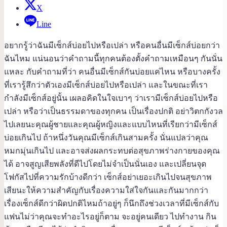
X
Line
อยากรู้ว่าฉันมีเซ็กส์บ่อยไปหรือเปล่า หรือคนอื่นมีเซ็กส์บ่อยกว่า
ฉันไหม แน่นอนว่าคำถามนี้ทุกคนต้องตั้งคำถามเหมือนๆ กันนั่น
แหละ กับคำถามที่ว่า คนอื่นมีเซ็กส์กันบ่อยแค่ไหน หรือบางครั้ง
ที่เรารู้สึกว่าตัวเองมีเซ็กส์บ่อยไปหรือเปล่า และในขณะที่เรา
กำลังมีเซ็กส์อยู่นั้น เผลอคิดในใจเบาๆ ว่าเรามีเซ็กส์บ่อยไปหรือ
เปล่า หรือว่าเป็นธรรมดาของทุกคน เป็นเรื่องปกติ อย่าวิตกกังวล
ไปเลยนะคุณผู้ชายและคุณผู้หญิงและแบบไหนที่เรียกว่ามีเซ็กส์
บ่อยเกินไป ถ้าหนึ่งวันคุณมีเซ็กส์เกินสามครั้ง นั่นแปลว่าคุณ
หมกมุ่นเกินไป และอาจส่งผลกระทบต่อสุขภาพร่างกายของคุณ
ได้ อาจสูญเสียพลังที่ดีไปโดยไม่จำเป็นนั่นเอง และเปลี่ยนจุด
โฟกัสไปที่ความรักบ้างดีกว่า เซ็กส์อย่าเยอะเกินไปจนสุขภาพ
เสียนะให้ความสำคัญกับเรื่องความใส่ใจกันและกันมากกว่า
เรื่องเซ็กส์ดีกว่าผิดปกติไหมถ้าอยู่ๆ ก็นึกถึงช่วงเวลาที่มีเซ็กส์กับ
แฟนไม่ว่าคุณจะทำอะไรอยู่ก็ตาม จะอยู่คนเดียว ไปทำงาน กิน