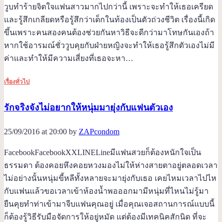
วูบทำร้ายจิตใจแฟนสาวมากไปกว่านี้ เพราะจะทำให้เธอเครียด
และรู้สึกเกลียดหรือรู้สึกว่าเด็กในท้องเป็นตัวถ่วงชีวิต เรื่องนี้เกิด
ขึ้นเพราะคนสองคนต้องช่วยกันหาวิธีจะดีกว่ามาโทษกันเองถ้า
หากใช้อารมณ์ชั่ววูบคุยกับฝ่ายหญิงจะทำให้เธอรู้สึกตัวเองไม่มี
ค่าและทำให้มีความเสี่ยงที่เธอจะหา…
เรื่องทั่วไป
รักจริงจังไม่อยากให้หนุ่มมายุ่งกับแฟนตัวเอง
25/09/2016 at 20:00 by
ZAPcondom
FacebookFacebookXXLINELineมีแฟนสวยก็ต้องหนักใจเป็น
ธรรมดา ต้องคอยหึงคอยหวงมองไม่ให้ห่างสายตาอยู่ตลอดเวลา
ไม่อย่างนั้นหนุ่มขี้หลีทั้งหลายจะมายุ่งกับเธอ เคยไหมเวลาไปไห
กับแฟนแล้วขอเวลาเข้าห้องน้ำพอออกมามีหนุ่มที่ไหนไม่รู้มา
ยืนคุยทำท่าเข้ามาจีบแฟนคุณอยู่ เมื่อคุณเจอสถานการณ์แบบนี้
ก็ต้องรู้วิธีรับมือจัดการให้อยู่หมัด แต่ต้องมีเทคนิคสักนิด ที่จะ