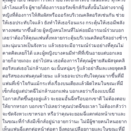
เล้าโลมเสร็จ ผู้ชายก็ต้องการออรัลเซ็กส์กันทั้งนั้นไม่ต่างจากผู้
หญิงที่ต้องการให้สัมผัสหรือออรัลบริเวณคลิตอริสเช่นกัน ช่วย
ให้เธอประทับใจแล้ว ยังทำให้เธอร้อนแรง กระตุ้นให้เธอมีพลัง
ทางเพศมากขึ้นด้วย ผู้หญิงคนไหนที่ไม่ค่อยมีอารมณ์ร่วมบอก
เลยว่าต้องให้คุณแฟนทั้งหลายกระตุ้นบริเวณคลิตอริสอย่างช้าๆ
และนุ่มนวลเป็นจังหวะ แล้วเธอจะมีอารมณ์ร่วมอย่างที่คุณไม่
คาดคิดเลยก็ได้ และผู้หญิงบางคนมีท่าทีที่เขินอายแต่บอกเลย
อายก็อายเถอะ อย่าไปสน เธอต้องการให้คุณผู้ชายสัมผัสจุดคลิ
ตอริสแต่เธอไม่กล้าบอก ฉะนั้นหนุ่มๆ รู้แล้วอย่าลืมละเลยจุดคลิ
ตอริสของแฟนคุณด้วยนะ แล้วเธอจะประทับใจคุณมากขึ้นที่มี
แฟนที่เข้าใจกันแม้กระทั่งเรื่องบนเตียงแล้วผิดไหมในขณะที่มี
เซ็กส์อยู่แต่ปวดฉี่ไม่กล้าบอกแฟน บอกเลยว่าเรื่องแบบนี้มี
โอกาสเกิดขึ้นสูงอยู่แล้ว จะยอมอั้นฉี่หรือบอกเขาดี ไม่ต้องตอบ
ให้ยากหรอก บอกเขาไปเลยว่าคุณปวดฉี่ขอเวลา ไม่ต้องกลัวว่า
จะขัดจังหวะเขาหรอก หรือว่าคุณจะยอมฉี่แตกต่อหน้าเขาและ
ในขณะที่กำลังมีเซ็กส์อยู่น่าอายกว่านะ ไม่มีผู้ชายคนไหนอยาก
เห็นแฟนฉี่แตกต่อหน้าต่อตา ยิ่งตอนเปลือยกายและในขณะที่มี