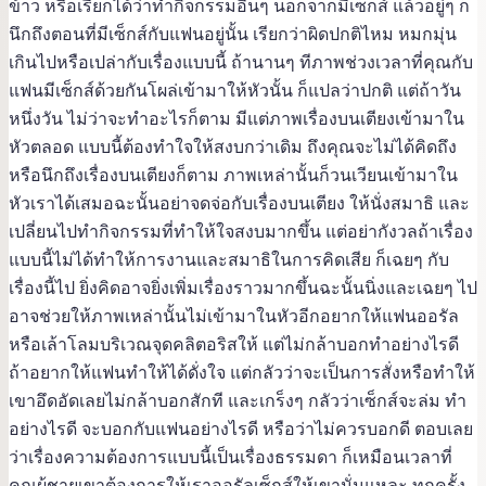
ข้าว หรือเรียกได้ว่าทำกิจกรรมอื่นๆ นอกจากมีเซ็กส์ แล้วอยู่ๆ ก็
นึกถึงตอนที่มีเซ็กส์กับแฟนอยู่นั้น เรียกว่าผิดปกติไหม หมกมุ่น
เกินไปหรือเปล่ากับเรื่องแบบนี้ ถ้านานๆ ทีภาพช่วงเวลาที่คุณกับ
แฟนมีเซ็กส์ด้วยกันโผล่เข้ามาให้หัวนั้น ก็แปลว่าปกติ แต่ถ้าวัน
หนึ่งวัน ไม่ว่าจะทำอะไรก็ตาม มีแต่ภาพเรื่องบนเตียงเข้ามาใน
หัวตลอด แบบนี้ต้องทำใจให้สงบกว่าเดิม ถึงคุณจะไม่ได้คิดถึง
หรือนึกถึงเรื่องบนเตียงก็ตาม ภาพเหล่านั้นก็วนเวียนเข้ามาใน
หัวเราได้เสมอฉะนั้นอย่าจดจ่อกับเรื่องบนเตียง ให้นั่งสมาธิ และ
เปลี่ยนไปทำกิจกรรมที่ทำให้ใจสงบมากขึ้น แต่อย่ากังวลถ้าเรื่อง
แบบนี้ไม่ได้ทำให้การงานและสมาธิในการคิดเสีย ก็เฉยๆ กับ
เรื่องนี้ไป ยิ่งคิดอาจยิ่งเพิ่มเรื่องราวมากขึ้นฉะนั้นนิ่งและเฉยๆ ไป
อาจช่วยให้ภาพเหล่านั้นไม่เข้ามาในหัวอีกอยากให้แฟนออรัล
หรือเล้าโลมบริเวณจุดคลิตอริสให้ แต่ไม่กล้าบอกทำอย่างไรดี
ถ้าอยากให้แฟนทำให้ได้ดั่งใจ แต่กลัวว่าจะเป็นการสั่งหรือทำให้
เขาอึดอัดเลยไม่กล้าบอกสักที และเกร็งๆ กลัวว่าเซ็กส์จะล่ม ทำ
อย่างไรดี จะบอกกับแฟนอย่างไรดี หรือว่าไม่ควรบอกดี ตอบเลย
ว่าเรื่องความต้องการแบบนี้เป็นเรื่องธรรมดา ก็เหมือนเวลาที่
คุณผู้ชายเขาต้องการให้เราออรัลเซ็กส์ให้เขานั่นแหละ ทุกครั้ง