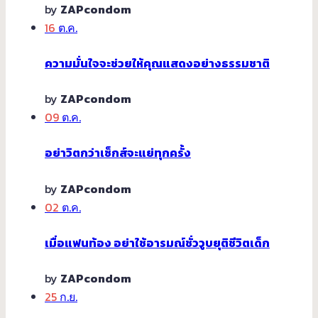
by
ZAPcondom
16
ต.ค.
ความมั่นใจจะช่วยให้คุณแสดงอย่างธรรมชาติ
by
ZAPcondom
09
ต.ค.
อย่าวิตกว่าเซ็กส์จะแย่ทุกครั้ง
by
ZAPcondom
02
ต.ค.
เมื่อแฟนท้อง อย่าใช้อารมณ์ชั่ววูบยุติชีวิตเด็ก
by
ZAPcondom
25
ก.ย.