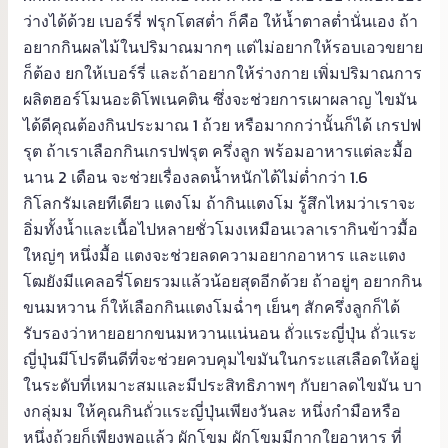
ว่างได้ด้วย เบอร์รี่ ฟรุกโตสต่ำ ก็คือ ให้น้ำตาลต่ำนั่นเอง ถ้า
อยากกินผลไม้ในปริมาณมากๆ แต่ไม่อยากให้รอบเอวขยาย
ก็ต้อง ยกให้เบอร์รี่ และถ้าอยากให้ร่างกาย เพิ่มปริมาณการ
ผลิตฮอร์โมนอะดิโพเนคติน ซึ่งจะช่วยการเผาผลาญ ไขมัน
ได้ดีคุณต้องกินประมาณ 1 ถ้วย หรือมากกว่านั้นก็ได้ เกรปฟ
รุต ถ้าเราเลือกกินเกรปฟรุต ครึ่งลูก พร้อมอาหารแต่ละมื้อ
นาน 2 เดือน จะช่วยเรื่องลดน้ำหนักได้ไม่ต่ำกว่า 1.6
กิโลกรัมเลยทีเดียว แตงโม ถ้ากินแตงโม รู้สึกไหมว่าเราจะ
อิ่มทั้งน้ำและเนื้อไปหลายชั่วโมงเหมือนเวลาเรากินข้าวมื้อ
ใหญ่ๆ หนึ่งมื้อ แตงจะช่วยลดความอยากอาหาร และแตง
โฒยังมีแคลอรี่โดยรวมแล้วน้อยสุดอีกด้วย ถ้าอยู่ๆ อยากกิน
ขนมหวาน ก็ให้เลือกกินแตงโมฉ่ำๆ เย็นๆ สักครึ่งลูกก็ได้
รับรองว่าหายอยากขนมหวานแน่นอน ถั่วแระญี่ปุ่น ถั่วแระ
ญี่ปุ่นมีโปรตีนดีที่จะช่วยควบคุมไขมันในกระแสเลือดให้อยู่
ในระดับที่เหมาะสมและมีประสิทธิภาพๆ กับยาลดไขมัน บา
งกลุ่มม ให้คุณกินถั่วแระญี่ปุ่นเพียงวันละ หนึ่งกำมือหรือ
หนึ่งถ้วยก็เพียงพอแล้ว ผักโขม ผักโขมมีกากใยอาหาร ที่