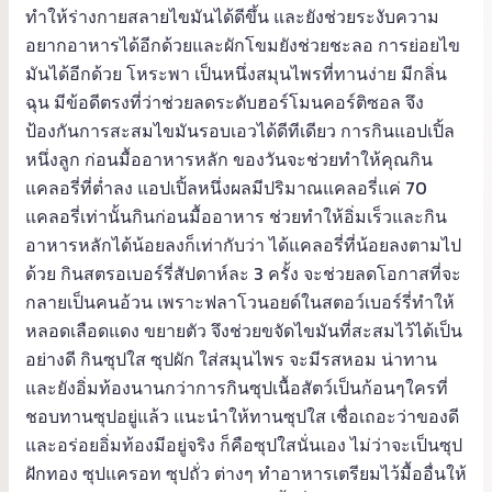
ทำให้ร่างกายสลายไขมันได้ดีขึ้น และยังช่วยระงับความ
อยากอาหารได้อีกด้วยและผักโขมยังช่วยชะลอ การย่อยไข
มันได้อีกด้วย โหระพา เป็นหนึ่งสมุนไพรที่ทานง่าย มีกลิ่น
ฉุน มีข้อดีตรงที่ว่าช่วยลดระดับฮอร์โมนคอร์ติซอล จึง
ป้องกันการสะสมไขมันรอบเอวได้ดีทีเดียว การกินแอปเปิ้ล
หนึ่งลูก ก่อนมื้ออาหารหลัก ของวันจะช่วยทำให้คุณกิน
แคลอรี่ที่ต่ำลง แอปเปิ้ลหนึ่งผลมีปริมาณแคลอรี่แค่ 70
แคลอรี่เท่านั้นกินก่อนมื้ออาหาร ช่วยทำให้อิ่มเร็วและกิน
อาหารหลักได้น้อยลงก็เท่ากับว่า ได้แคลอรี่ที่น้อยลงตามไป
ด้วย กินสตรอเบอร์รี่สัปดาห์ละ 3 ครั้ง จะช่วยลดโอกาสที่จะ
กลายเป็นคนอ้วน เพราะฟลาโวนอยด์ในสตอว์เบอร์รี่ทำให้
หลอดเลือดแดง ขยายตัว จึงช่วยขจัดไขมันที่สะสมไว้ได้เป็น
อย่างดี กินซุปใส ซุปผัก ใส่สมุนไพร จะมีรสหอม น่าทาน
และยังอิ่มท้องนานกว่าการกินซุปเนื้อสัตว์เป็นก้อนๆใครที่
ชอบทานซุปอยู่แล้ว แนะนำให้ทานซุปใส เชื่อเถอะว่าของดี
และอร่อยอิ่มท้องมีอยู่จริง ก็คือซุปใสนั่นเอง ไม่ว่าจะเป็นซุป
ฝักทอง ซุปแครอท ซุปถั่ว ต่างๆ ทำอาหารเตรียมไว้มื้ออื่นให้