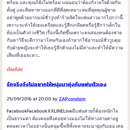
พร้อม และคุณก็ยังไม่พร้อม แน่นอนว่าต้องกังวลใจด้วยกัน
ทั้งคู่ และคิดหาทางออกที่ดีที่สุดเหมาะสมที่สุดคุณผู้ชาย
อย่าพูดด้วยอารมณ์ชั่ววูบทำร้ายจิตใจแฟนสาวมากไปกว่านี้
เพราะจะทำให้เธอเครียดและรู้สึกเกลียดหรือรู้สึกว่าเด็กใน
ท้องเป็นตัวถ่วงชีวิต เรื่องนี้เกิดขึ้นเพราะคนสองคนต้องช่วย
กันหาวิธีจะดีกว่ามาโทษกันเองถ้าหากใช้อารมณ์ชั่ววูบคุย
กับฝ่ายหญิงจะทำให้เธอรู้สึกตัวเองไม่มีค่าและทำให้มีความ
เสี่ยงที่เธอจะหา…
เรื่องทั่วไป
รักจริงจังไม่อยากให้หนุ่มมายุ่งกับแฟนตัวเอง
25/09/2016 at 20:00 by
ZAPcondom
FacebookFacebookXXLINELineมีแฟนสวยก็ต้องหนักใจ
เป็นธรรมดา ต้องคอยหึงคอยหวงมองไม่ให้ห่างสายตาอยู่
ตลอดเวลาไม่อย่างนั้นหนุ่มขี้หลีทั้งหลายจะมายุ่งกับเธอ เคย