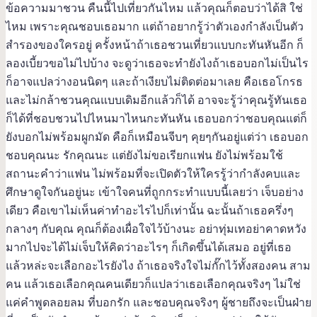
ข้อความมาชวน คืนนี้ไปเที่ยวกันไหม แล้วคุณก็ตอบว่าได้สิ ใช่
ไหม เพราะคุณชอบเธอมาก แต่ถ้าอยากรู้ว่าตัวเองกำลังเป็นตัว
สำรองของใครอยู่ ครั้งหน้าถ้าเธอชวนเที่ยวแบบกะทันหันอีก ก็
ลองเบี้ยวขอไม่ไปบ้าง จะดูว่าเธอจะทำยังไงถ้าเธอบอกไม่เป็นไร
ก็อาจแปลว่างอนนิดๆ และถ้าเงียบไม่ติดต่อมาเลย คือเธอโกรธ
และไม่กล้าชวนคุณแบบเดิมอีกแล้วก็ได้ อาจจะรู้ว่าคุณรู้ทันเธอ
ก็ได้ที่ชอบชวนไปไหนมาไหนกะทันหัน เธอบอกว่าชอบคุณแต่ก็
ยังบอกไม่พร้อมผูกมัด คือก็เหมือนจีบๆ คุยๆกันอยู่แต่ว่า เธอบอก
ชอบคุณนะ รักคุณนะ แต่ยังไม่ขอเรียกแฟน ยังไม่พร้อมใช้
สถานะคำว่าแฟน ไม่พร้อมที่จะเปิดตัวให้ใครรู้ว่ากำลังคบและ
ศึกษาดูใจกันอยู่นะ เข้าใจคนที่ถูกกระทำแบบนี้เลยว่า เจ็บอย่าง
เดียว คือเขาไม่เห็นค่าทำอะไรไปก็เท่านั้น ฉะนั้นถ้าเธอครึ่งๆ
กลางๆ กับคุณ คุณก็ต้องเผื่อใจไว้บ้างนะ อย่าทุ่มเทอย่าคาดหวัง
มากไปจะได้ไม่เจ็บให้คิดว่าอะไรๆ ก็เกิดขึ้นได้เสมอ อยู่ที่เธอ
แล้วหล่ะจะเลือกอะไรยังไง ถ้าเธอจริงใจไม่กั๊กไว้ทั้งสองคน สาม
คน แล้วเธอเลือกคุณคนเดียวก็แปลว่าเธอเลือกคุณจริงๆ ไม่ใช่
แค่คำพูดลอยลม ที่บอกรัก และชอบคุณจริงๆ ผู้ชายถึงจะเป็นฝ่าย