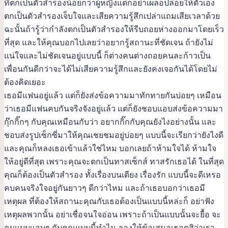
ที่ตกเป็นตัวสำรองน้อยกว่าผู้หญิงแต่ก็อย่าเผลอปล่อยให้ตัวเอง
ตกเป็นตัวสำรองเจ็บใจและเสียความรู้สึกเปล่าแถมเสียเวลาด้วย
ฉะนั้นถ้ารู้ว่ากำลังตกเป็นตัวสำรองให้รีบถอยห่างออกมาโดยเร็ว
ที่สุด และให้คุณบอกไปเลยว่าอยากรู้สถานะที่ชัดเจน ถ้ายังไม่
แน่ใจและไม่ชัดเจนอยู่แบบนี้ ก็ต่างคนต่างถอยคนละก้าวเป็น
เพื่อนกันดีกว่าจะได้ไม่เสียความรู้สึกและยังคงเจอกันได้โดยไม่
ต้องคิดเยอะ
เธอมีแฟนอยู่แล้ว แต่ก็ยังส่งข้อความมาทักทายกันบ่อยๆ เหมือน
ว่าเธอมีแฟนคบกันจริงจังอยู่แล้ว แต่ก็ยังชอบแอบส่งข้อความมา
กุ๊กกิ๊กๆ กับคุณเหมือนกับว่า อยากกิ๊กกับคุณยังไงอย่างนั้น และ
ชอบส่งรูปเซ็กซี่มาให้คุณเชยชมอยู่บ่อยๆ แบบนี้จะเรียกว่ายังไงดี
และคุณก็หลงเธอเข้าแล้วใช่ไหม บอกเลยถ้าห้ามใจได้ ห้ามใจ
ให้อยู่ดีที่สุด เพราะคุณจะตกเป็นทาสเซ็กส์ ทาสรักเธอได้ ในที่สุด
คุณก็ต้องเป็นตัวสำรอง ทั้งเรื่องบนเตียง เรื่องรัก แบบนี้จะดีเหรอ
คบคนจริงใจอยู่กันยาวๆ ดีกว่าไหม และถ้าเธอบอกว่าเธอมี
เหตุผล ที่ต้องให้สถานะคุณกับเธอต้องเป็นแบบนี้หล่ะก็ อย่าฟัง
เหตุผลพวกนั้น อย่าเชื่อจนใจอ่อน เพราะถ้าเป็นแบบนั้นจะยื้อ จะ
คบแบบแอบๆ กับคุณแบบนี้ทำไม ลองให้ข้อเสนอเธอดูสิว่าเรา