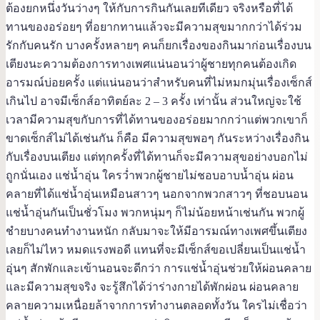
ต้องยกหนึ่งวันว่างๆ ให้กับการกินกันเลยทีเดียว จริงหรือที่ได้
ทานของอร่อยๆ ที่อยากทานแล้วจะมีความสุขมากกว่าได้ร่วม
รักกับคนรัก บางครั้งหลายๆ คนก็ยกเรื่องของกินมาก่อนเรื่องบน
เตียงนะความต้องการทางเพศแน่นอนว่าผู้ชายทุกคนต้องเกิด
อารมณ์บ่อยครั้ง แต่แน่นอนว่าสำหรับคนที่ไม่หมกมุ่นเรื่องเซ็กส์
เกินไป อาจมีเซ็กส์อาทิตย์ละ 2 – 3 ครั้ง เท่านั้น ส่วนใหญ่จะใช้
เวลามีความสุขกับการที่ได้ทานของอร่อยมากกว่าแต่พวกเขาก็
ขาดเซ็กส์ไม่ได้เช่นกัน ก็คือ มีความสุขพอๆ กันระหว่างเรื่องกิน
กับเรื่องบนเตียง แต่ทุกครั้งที่ได้ทานก็จะมีความสุขอย่างบอกไม่
ถูกนั่นเอง แช่น้ำอุ่น ใครว่ำพวกผู้ชายไม่ชอบอาบน้ำอุ่น ผ่อน
คลายที่ได้แช่น้ำอุ่นเหมือนสาวๆ นอกจากพวกสาวๆ ที่ชอบนอน
แช่น้ำอุ่นกันเป็นชั่วโมง พวกหนุ่มๆ ก็ไม่น้อยหน้าเช่นกัน พวกผู้
ชำยบางคนทำงานหนัก กลับมาจะให้มีอารมณ์ทางเพศขึ้นเตียง
เลยก็ไม่ไหว หมดแรงพอดี แทนที่จะมีเซ็กส์ขอเปลี่ยนเป็นแช่น้ำ
อุ่นๆ สักพักและเข้านอนจะดีกว่า การแช่น้ำอุ่นช่วยให้ผ่อนคลาย
และมีความสุขจริง จะรู้สึกได้ว่าร่างกายได้พักผ่อน ผ่อนคลาย
คลายความเหนื่อยล้าจากการทำงานตลอดทั้งวัน ใครไม่เชื่อว่า