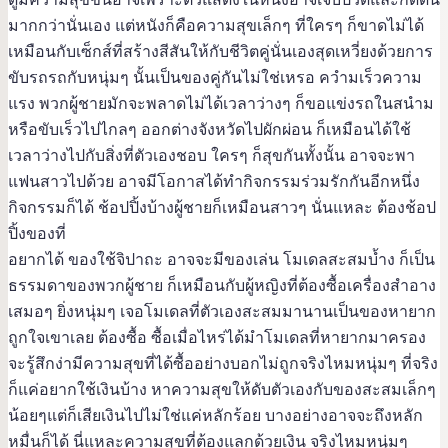
มากกว่านั่นเอง แต่หนังก็คือความสุขเล็กๆ ที่ใครๆ ก็ขาดไม่ได้
เหมือนกับเซ็กส์ที่สร้างสีสันให้กับชีวิตคู่นั่นเองสุดเหวี่ยงด้วยการ
ขับรถรถกับหนุ่มๆ นั้นเป็นของคู่กันไม่ใช่เหรอ ควำมเร็วความ
แรง พวกผู้ชายมักจะพลาดไม่ได้เวลาว่างๆ ก็ขอแข่งรถในสนำม
หรือขับเร็วไปไกลๆ ออกต่างจังหวัดไปผักผ่อน ก็เหมือนได้ใช้
เวลาว่างไปกับสิ่งที่ตัวเองชอบ ใครๆ ก็สุขกันทั้งนั้น อาจจะพา
แฟนสาวไปด้วย อาจมีโอกาสได้ทำกิจกรรมร่วมรักกันอีกหนึ่ง
กิจกรรมก็ได้ ช้อปปิ้งบ้างผู้ชายก็เหมือนสาวๆ นั่นแหละ ต้องช้อป
ปิ้งของที่
อยากได้ ของใช้จิปาถะ อาจจะมีของเล่น โมเดลสะสมบ้ำง ก็เป็น
ธรรมดาของพวกผู้ชาย ก็เหมือนกับผู้หญิงที่ต้องซื้อเครื่องสำอาง
เสมอๆ ยิ่งหนุ่มๆ เจอโมเดลที่ตัวเองสะสมมานานเป็นของหายาก
ถูกใจเขาเลย ต้องซื้อ ซื้อเมื่อไหร่ได้มำโมเดลที่หายากมาครอง
จะรู้สึกง่ามีความสุขที่ได้ซื้ออย่างบอกไม่ถูกจริงไหมหนุ่มๆ ที่จริง
ก็แค่อยากใช้เงินบ้าง หาความสุขให้ดับตัวเองกับของสะสมเล็กๆ
น้อยๆแต่ก็เสียเงินไปไม่ใช่แค่หลักร้อย บางอย่างอาจจะถึงหลัก
หมื่นก็ได้ นี่แหละความสุขที่ต้องแลกด้วยเงิน จริงไหมหนุ่มๆ