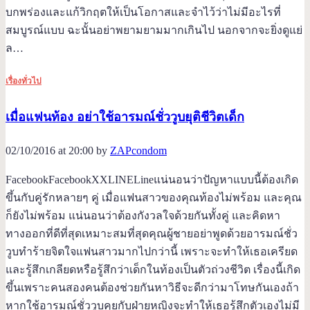
บกพร่องและแก้วิกฤตให้เป็นโอกาสและจำไว้ว่าไม่มีอะไรที่
สมบูรณ์แบบ ฉะนั้นอย่าพยามยามมากเกินไป นอกจากจะยิ่งดูแย่
ล…
เรื่องทั่วไป
เมื่อแฟนท้อง อย่าใช้อารมณ์ชั่ววูบยุติชีวิตเด็ก
02/10/2016 at 20:00 by
ZAPcondom
FacebookFacebookXXLINELineแน่นอนว่าปัญหาแบบนี้ต้องเกิด
ขึ้นกับคู่รักหลายๆ คู่ เมื่อแฟนสาวของคุณท้องไม่พร้อม และคุณ
ก็ยังไม่พร้อม แน่นอนว่าต้องกังวลใจด้วยกันทั้งคู่ และคิดหา
ทางออกที่ดีที่สุดเหมาะสมที่สุดคุณผู้ชายอย่าพูดด้วยอารมณ์ชั่ว
วูบทำร้ายจิตใจแฟนสาวมากไปกว่านี้ เพราะจะทำให้เธอเครียด
และรู้สึกเกลียดหรือรู้สึกว่าเด็กในท้องเป็นตัวถ่วงชีวิต เรื่องนี้เกิด
ขึ้นเพราะคนสองคนต้องช่วยกันหาวิธีจะดีกว่ามาโทษกันเองถ้า
หากใช้อารมณ์ชั่ววูบคุยกับฝ่ายหญิงจะทำให้เธอรู้สึกตัวเองไม่มี