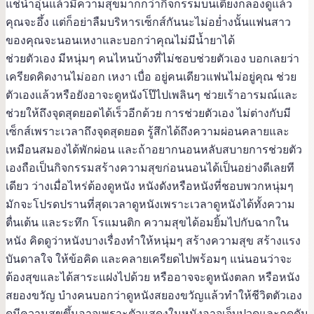
แช่น้ำอุ่นแล้วมีความสุขมากกว่ากิจกรรมบนเตียงก็ลองดูแล้ว
คุณจะอึ้ง แต่ก็อย่าลืมบริหารเซ็กส์กันนะไม่อย่ำงนั้นแฟนสาว
ของคุณจะนอนเหงาและบอกว่าคุณไม่มีน้ำยาได้
ช่วยตัวเอง มีหนุ่มๆ คนไหนบ้างที่ไม่ชอบช่วยตัวเอง บอกเลยว่า
เครียดคิดงานไม่ออก เหงา เบื่อ อยู่คนเดียวแฟนไม่อยู่คุณ ช่วย
ตัวเองแล้วหรือยังอาจะดูหนังโป๊ไปเพลินๆ ช่วยเร้าอารมณ์และ
ช่วยให้ถึงจุดสุดยอดได้เร็วอีกด้วย การช่วยตัวเอง ไม่ต่างกับมี
เซ็กส์เพราะเวลาถึงจุดสุดยอด รู้สึกได้ถึงความผ่อนคลายและ
เหมือนสมองได้พักผ่อน และถ้าอยากนอนหลับสบายการช่วยตัว
เองถือเป็นกิจกรรมสร้างความสุขก่อนนอนได้เป็นอย่างดีเลยที
เดียว ว่างเมื่อไหร่ต้องดูหนัง หนังดังหรือหนังที่ชอบพวกหนุ่มๆ
มักจะโปรดปรานที่สุดเวลาดูหนังเพราะเวลาดูหนังได้ทั้งความ
ตื่นเต้น และระทึก โรแมนติก ความสุขได้อมยิ้มไปกับฉากใน
หนัง คิดดูว่าหนังบางเรื่องทำให้หนุ่มๆ สร้างความสุข สร้างแรง
บันดาลใจ ให้ข้อคิด และคลายเครียดไปพร้อมๆ แน่นอนว่าจะ
ต้องสุขและได้สาระแฝงไปด้วย หรืออาจจะดูหนังตลก หรือหนัง
สยองขวัญ บำงคนบอกว่าดูหนังสยองขวัญแล้วทำให้ชีวิตตัวเอง
ดูมีความสุขขึ้นอาจเพราะตัวแสดงในหนังอาจเจ็บปวดและกดดัน