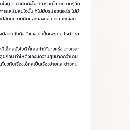
ดใจดูว่าเขาคิดยังไง มีอารมณ์เเละความรู้สึก
การเเละไม่สนใจนั้น ก็ไม่มีประโยชน์อะไร ไม่มี
ละเปลี่ยนความคิดเเละมองเเง่บวกเเละเเง่ลบ
มองย้อนกลับถึงตัวเองว่า เป็นเพราะอะไรตัวเรา
กมีเซ็กส์ยังไงดี ก็เลยทำให้บางครั้ง บางเวลา
มสุขก่อน ทำให้ตัวเองมีความสุขมากกว่าเดิม
กี่ยวกับเรื่องเซ็กส์เป็นเรื่องง่ายเเละต่างคน