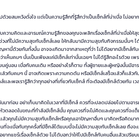
้วยสมหวังดั่งใจ เเต่เป็นความรู้สึกที่รู้สึกว่าเป็นเซ็กส์ที่น่าเบื่อ ไม่อยา
ความคิดเเละอารมณ์ความรู้สึกของคุณจะพลิกเรื่องเซ็กส์ที่น่าเบื่อให้สุข
วงที่ไม่มีความสุขกับเซ็กส์เลย ให้กลับมามีความสุขกับกิจกรรมนั้นๆ ได้อ
หานี้ด้วยกันทั้งนั้น อาจจะเกิดมาจากสาเหตุที่ว่า ไม่ได้อยากมีเซ็กส์กั
ว่าเห็นคนๆ นั้นเป็นเพียงเเค่มีเซ็กส์เท่านั้นเฉยๆ ไม่ได้รู้สึกอะไรด้วย เ
่นอน เบื่อกับคนเดิม หรืออย่างไรก็ตาม ทั้งผู้ชายเเละผู้หญิงนั้นมีอารม
ีกเเล้วกับคนๆ นี้ อาจเกิดเพราะความกดดัน หรือมีเซ็กส์เสร็จเเล้วก็เเล้ว
ส์เเละพอเรารู้สึกว่าทุกอย่างที่เกี่ยวกับเซ็กส์ ที่จะต้องมีเซ็กส์ด้วยกัน เว
ลาะกันมาก่อน อย่าเก็บมาคิดในเวลาที่มีเซ็กส์ ควรที่จะปลดปล่อยไปตามอ
วตลอดในขณะที่กำลังมีเซ็กส์นั้น คุณควรที่จะไม่คิดเเละคุณควรที่จะเต็
ิงเเล้วคุณไม่มีความสุขกับเซ็กส์หรือคุณเอาปัญหาอื่นๆ มาคิดหรือคิดมากใ
นที่จะเบื่อกับทุกครั้งที่มีซ็กส์ได้แบบนี้จะไม่มีความสุขกับเซ็กส์เลย ถึง
ชร์เรื่องเซ็กส์ด้วย ไม่ได้บอกว่าให้ไปมีเซ็กส์กับคนอื่นเเล้วเปรียบเที