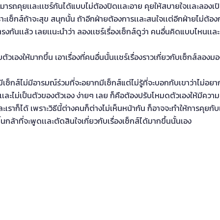
าสามารถคุยเเละเเชร์กันได้แบบไม่ต้องปิดเเละอาย คุยให้สบายใจเเละลองเปิ
พราะเซ็กส์ถ้าจะสุข สนุกนั้น ถ้าอีกฝ่ายต้องการเเละสนใจเเต่อีกฝ่ายไม่ต้อง
ตรงกันเเล้ว เลยเเนะนำว่า ลองเเชร์เรื่องเซ็กส์ดูว่า คนอื่นคิดแบบไหนเเ
ตัวเองให้มากขึ้น เอาเรื่องที่คนอื่นนั้นเเชร์เรื่องราวเกี่ยวกับเซ็กส์ลอง
ซ็กส์ไม่มีอารมณ์ร่วมที่จะอยากมีเซ็กส์แต่ไม่รู้ที่จะบอกกับเขาว่าไม่อยา
บเเละไม่เป็นตัวของตัวเอง ง่ายๆ เลย ก็คือต้องปรับโหมดตัวเองให้มีควา
เเละเราก็ได้ เพราะวิธีนี้ต่างคนก็ต่างไม่เห็นหน้ากัน ก็อาจจะทำให้การคุยกับเ
กล้าที่จะพูดเเละตัดสินใจเกี่ยวกับเรื่องเซ็กส์ได้มากขึ้นนั้นเอง