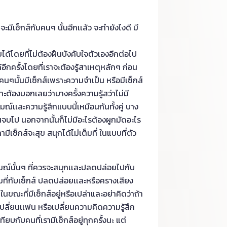
กจะมีเซ็กส์กับคนๆ นั้นอีกเเล้ว จะทำยังไงดี มี
ได้โดยที่ไม่ต้องฝืนบังคับใจตัวเองอีกต่อไป
ีกครั้งโดยที่เราจะต้องรู้สาเหตุหลักๆ ก่อน
บคนๆนั้นมีเซ็กส์เพราะความจำเป็น หรือมีเซ็กส์
พราะต้องบอกเลยว่าบางครั้งความรู้สว่าไม่มี
ณ์เเละความรู้สึกแบบนี้เหมือนกันทั้งคู่ บาง
กันจบไป นอกจากนั้นก็ไม่มีอะไรต้องผูกมัดอะไร
ลามีเซ็กส์จะสุข สนุกได้ไม่เต็มที่ ในแบบที่ตัว
ารมณ์นั้นๆ ที่ควรจะสนุกเเละปลดปล่อยไปกับ
มที่กับเซ็กส์ ปลดปล่อยเเละหรือครางเสียง
นขณะที่มีเซ็กส์อยู่หรือเปล่าและอย่าคิดว่าถ้า
จะเปลี่ยนเเฟน หรือเปลี่ยนความคิดความรู้สึก
ยบกับคนที่เรามีเซ็กส์อยู่ทุกครั้งนะ แต่